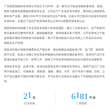
广东纳思智能科技有限公司创立于2008年，是一家专注于钣金智能装备研发、制造、
销售与服务的国家级高新技术企业。公司位于广东省东莞市寮步，紧邻松山湖国家高
新科技产业园，拥有10000平方米的现代化生产基地。目前公司已取得20余项专利及软
0
件著作权，并通过了知识产权管理体系认证和ISO质量管理体系认证。
1
纳思智能科技组建了专业且富有创新力的研发团队，建立了从研发设计、生产制造到
0
售后服务的完整闭环体系，确保能够高效、精准地满足客户需求。公司长期专注于钣
2
1
金智能压铆技术的研发与装备制造，致力于推动钣金行业从传统人工作业向自动化、
0
智能化生产转型。
3
2
纳思成功推出智能压铆柔性生产线以来，逐步构建起涵盖标准C型、龙门型、箱体型、
1
4
3
双平台型、机器人压铆工作站等多种规格在内的智能压铆设备系列。该系列产品可全
0
2
面满足钣金平面工件、折弯工件、箱体工件等各类结构的自动化与柔性化压铆需求。
5
4
1
0
3
0
凭借技术先进、品质可靠、自动化程度高及用户体验优良等特点，纳思产品已广泛应
6
0
5
用于钣金加工、AI服务器、新能源、储能、通信、汽车、医疗等多个领域。目前，公
2
1
4
1
0
7
司产品已服务于国内外数万家企业，并与众多行业知名企业建立了长期稳定的合作关
1
6
3
2
系。
5
2
1
8
2
7
4
3
0
6
3
2
9
3
8
5
年
平米
4
1
0
0
7
4
3
4
9
行业经验
厂房面积
6
5
2
1
1
8
5