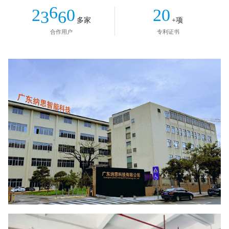
4
5
7
6
3
2
0
2
0
9
6
5
6
多家
+项
8
7
4
3
1
3
1
7
6
7
合作用户
专利证书
9
8
5
4
2
4
2
8
7
8
9
6
5
3
5
3
9
8
9
7
6
4
6
4
9
8
7
5
7
5
9
8
6
8
6
9
7
9
7
8
8
9
9