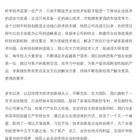
科学技术是第一生产力，只有不断提升企业技术创新才能进一下推动企业技术
的进步与发展；企业只有具备一定的核心技术，才能拥有更强的市场竟争力，
这个过程中科技创新是企业核心技术的关键。纳思公司自成立以来，在经营过
程中以自主创新为公司的战略基点，依据本公司的特点，构建符合自身发展的
科技创新机制，抓住重点，努力突破技术难点，解决了所在行业中诸多疑难技
术问题。在科技创新的道路上，我公司大力培训技术人才，组成强大研发团
队，每年投入大量资金，不断满足并超越客户需求。我们始终把客户放在创新
第一位，能过与客户的紧密交流，在学习中创新，为客户提供高附加性能的产
品、专家级的售前售后及全方位的解决方案，持续不断创新给用户解决更高、
更维的要求。
多年以来，以总经理为技术创新领头人，不断充实、壮大团队，我们拥有了一
支专业技能强、行业经验丰富的团队，获得了多项实用新型专利，并且都转化
为公司拳头产品，给客户产生巨大价值。在坚持自主研发创新同时，我们与多
所高等院校建立产学研合作，通过走出去请进来的方式，攻克了一个又一个难
题，取得了一项以又项成果。习近平说：技术创新是企业的命根子。为了在激
烈的竟争中立于不败之地，为了客户、员工、合作伙伴共同利益，实现中华民
族复兴的中国梦，纳思人会永远坚持企业科技创新。