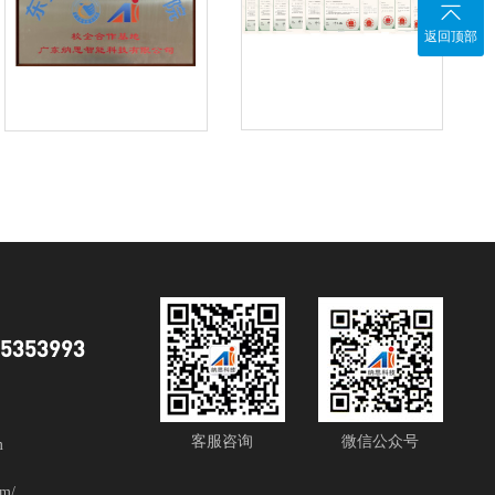

返回顶部
85353993
客服咨询
微信公众号
m
m/